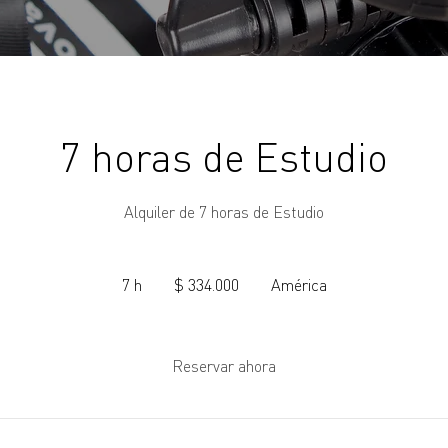
7 horas de Estudio
Alquiler de 7 horas de Estudio
334.000
pesos
7 h
7
$ 334.000
América
argentinos
h
Reservar ahora