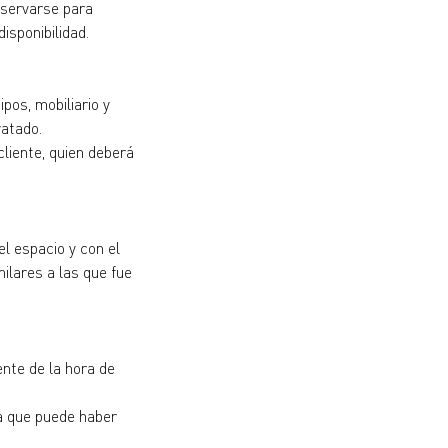
nservarse para
isponibilidad.
pos, mobiliario y
ratado.
cliente, quien deberá
l espacio y con el
milares a las que fue
nte de la hora de
ya que puede haber