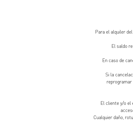
Para el alquiler de
El saldo r
En caso de canc
Si la cancela
reprogramar u
El cliente y/o e
acceso
Cualquier daño, rotu