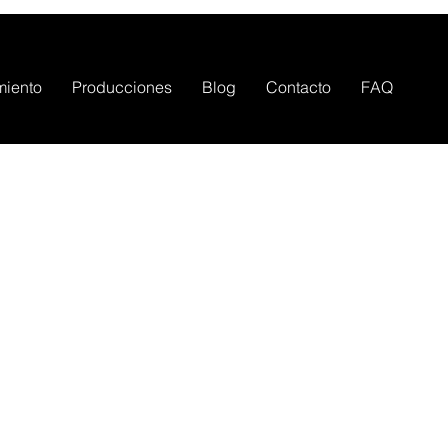
miento
Producciones
Blog
Contacto
FAQ
5 horas de Estudio
Reservar ahora