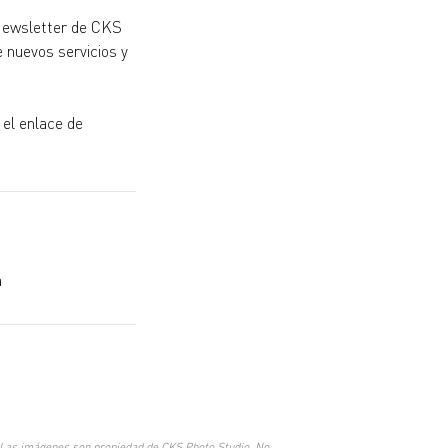
 Newsletter de CKS
 nuevos servicios y
 el enlace de
a
© 2017 by CKS Marketing y Diseño.