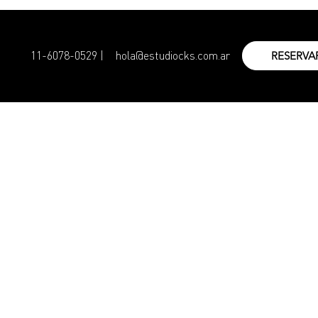
11-6078-0529 |
hola@estudiocks.com.ar
RESERVA