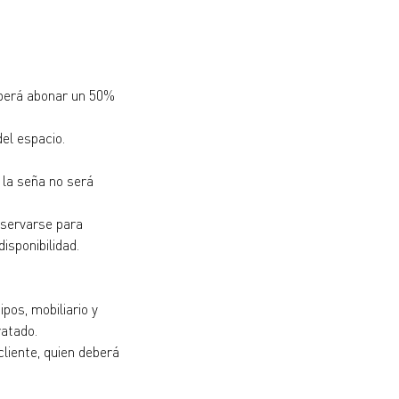
deberá abonar un 50%
el espacio.
 la seña no será
nservarse para
isponibilidad.
pos, mobiliario y
ratado.
cliente, quien deberá