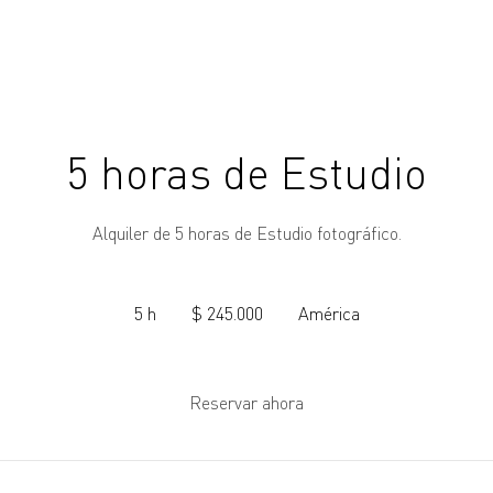
5 horas de Estudio
Alquiler de 5 horas de Estudio fotográfico.
245.000
pesos
5 h
5
$ 245.000
América
argentinos
h
Reservar ahora