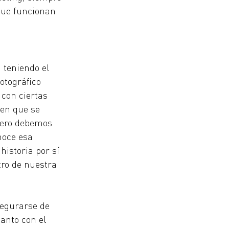
que funcionan.
 teniendo el 
otográfico 
con ciertas 
en que se 
Pero debemos 
noce esa 
istoria por sí 
ro de nuestra 
segurarse de 
anto con el 