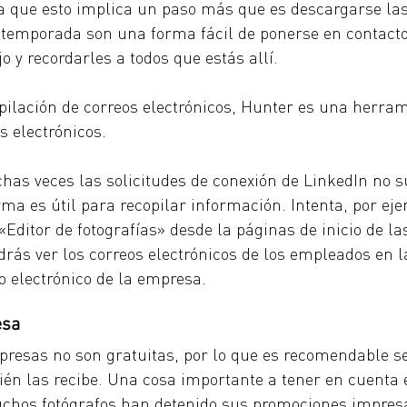
ya que esto implica un paso más que es descargarse la
temporada son una forma fácil de ponerse en contacto
jo y recordarles a todos que estás allí.
pilación de correos electrónicos, Hunter es una herram
s electrónicos. 
chas veces las solicitudes de conexión de LinkedIn no s
orma es útil para recopilar información. Intenta, por ej
 «Editor de fotografías» desde la páginas de inicio de l
drás ver los correos electrónicos de los empleados en la 
o electrónico de la empresa. 
esa
resas no son gratuitas, por lo que es recomendable s
ién las recibe. Una cosa importante a tener en cuenta 
hos fotógrafos han detenido sus promociones impresas