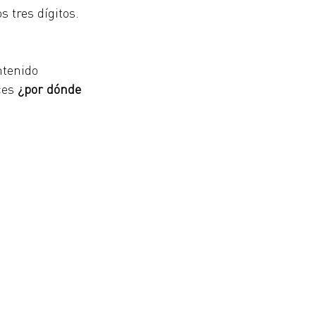
 tres dígitos. 
ntenido 
ces
 ¿por dónde 