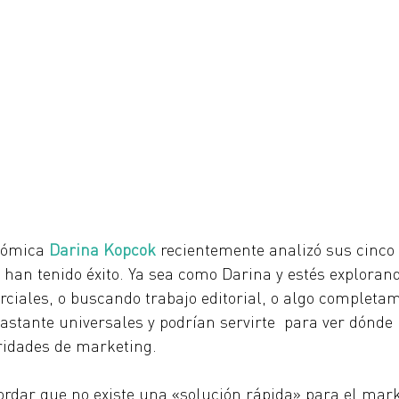
nómica
Darina Kopcok
r
ecientemente analizó sus cinco 
 han tenido éxito. Ya sea como Darina y estés exploran
ciales, o buscando trabajo editorial, o algo completam
astante universales y podrían servirte  para ver dónde
oridades de marketing.
rdar que no existe una «solución rápida» para el mark