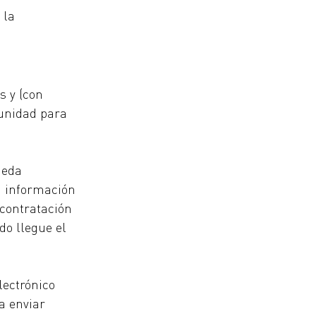
 la 
s y (con 
tunidad para 
ueda 
u información 
 contratación 
o llegue el 
ectrónico 
a enviar 