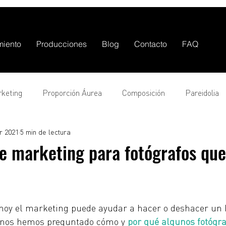
miento
Producciones
Blog
Contacto
FAQ
keting
Proporción Áurea
Composición
Pareidolia
r 2021
5 min de lectura
ipos de fotografía
Video
de marketing para fotógrafos qu
oy el marketing puede ayudar a hacer o deshacer un 
 nos hemos preguntado cómo y 
por qué algunos fotógra