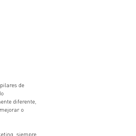
pilares de 
do 
ente diferente, 
 mejorar o 
eting, siempre 