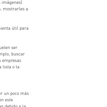
s imágenes). 
, mostrarles a 
ienta útil para 
uelen ser 
emplo, buscar 
as empresas 
lista o la 
er un poco más 
en este 
 debido a la 