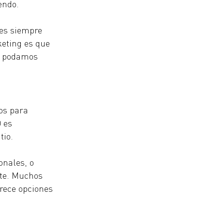
endo.
 es siempre 
keting es que 
s podamos 
os para 
 es 
tio. 
onales, o 
te. Muchos 
frece opciones 