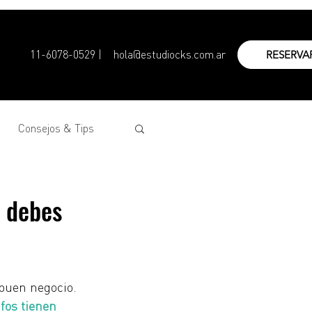
11-6078-0529 |
hola@estudiocks.com.ar
RESERVA
Consejos & Tips
e debes
buen negocio. 
fos tienen 