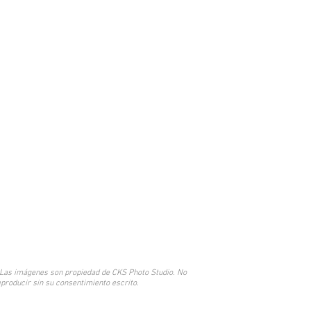
© 2017 by CKS Marketing y Diseño.
 Las imágenes son propiedad de CKS Photo Studio. No
eproducir sin su consentimiento escrito.