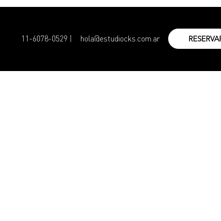
11-6078-0529 |
hola@estudiocks.com.ar
RESERVA