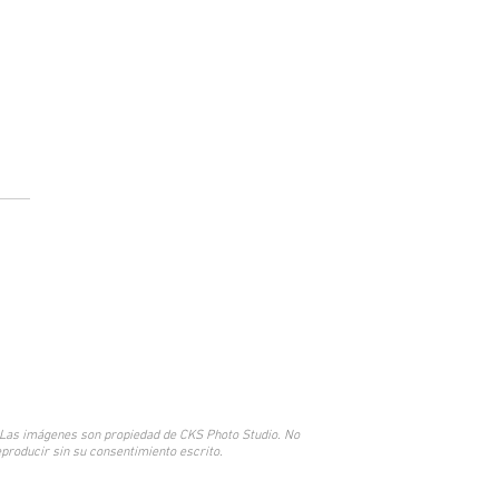
elegir el fondo perfecto para
sión en estudio: colores,
as y estilos
© 2017 by CKS Marketing y Diseño.
 Las imágenes son propiedad de CKS Photo Studio. No
eproducir sin su consentimiento escrito.