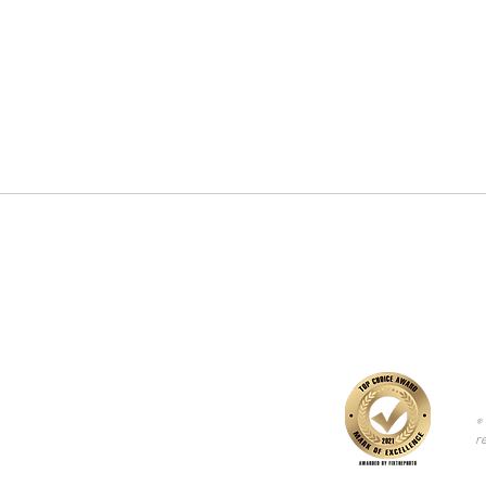
5 errores comunes al fotografiar
Cómo 
productos en estudio (y cómo
tu se
evitarlos)
textur
®
r