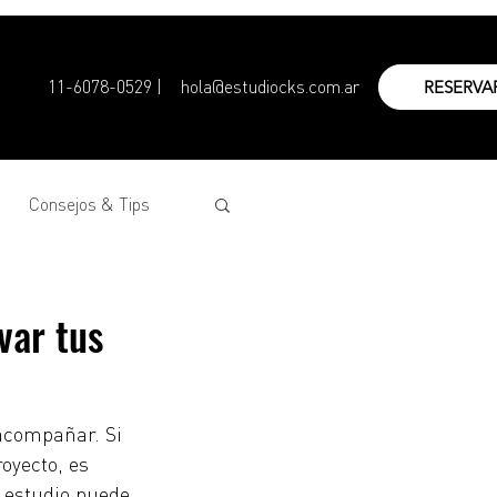
11-6078-0529 |
hola@estudiocks.com.ar
RESERVA
Consejos & Tips
var tus
acompañar. Si 
oyecto, es 
 estudio puede 