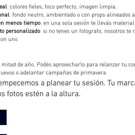
eal
: colores fieles, foco perfecto, imagen limpia.
onal
: fondo neutro, ambientado o con props alineados 
en menos tiempo
: en una sola sesión te llevás materi
o personalizado
: si no tenes un fotografo, nosotros t
con uno.
a mitad de año. Podés aprovecharlo para relanzar tu co
nuevos o adelantar campañas de primavera. 
 empecemos a planear tu sesión. Tu marc
s fotos estén a la altura.