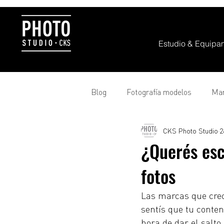
Estudio & Equipa
Blog
Fotografía modelos
Mar
CKS Photo Studio
2
Croma
Equipamiento
T
¿Querés esc
fotos
Las marcas que crec
sentís que tu conteni
hora de dar el salto