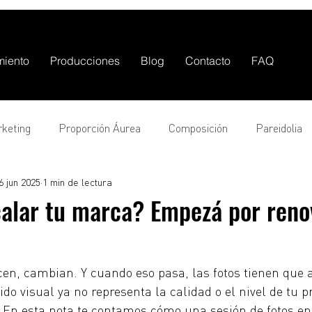
miento
Producciones
Blog
Contacto
FAQ
keting
Proporción Áurea
Composición
Pareidolia
6 jun 2025
1 min de lectura
ipos de fotografía
Video
alar tu marca? Empezá por reno
en, cambian. Y cuando eso pasa, las fotos tienen que 
do visual ya no representa la calidad o el nivel de tu pr
. En esta nota te contamos cómo una sesión de fotos en