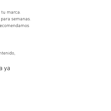
a tu marca.
al para semanas.
e recomendamos 
ntenido, 
a ya 