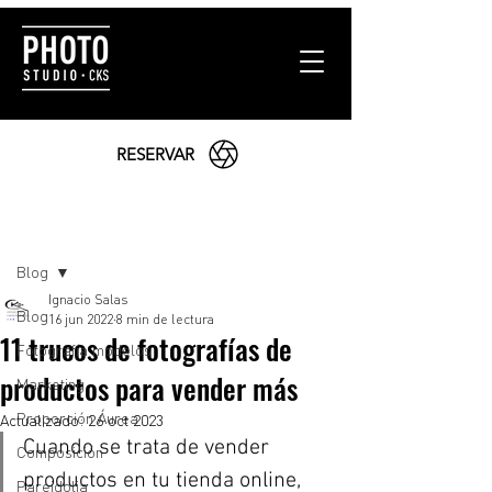
RESERVAR
Entrada
Blog
Ignacio Salas
Blog
16 jun 2022
8 min de lectura
11 trucos de fotografías de
Fotografía modelos
productos para vender más
Marketing
Proporción Áurea
Actualizado:
26 oct 2023
Cuando se trata de vender 
Composición
productos en tu tienda online, 
Pareidolia