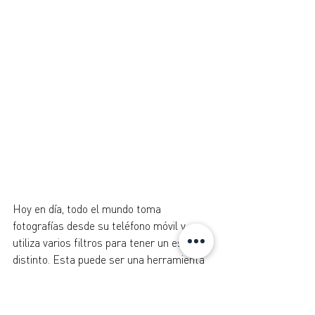
Hoy en día, todo el mundo toma 
fotografías desde su teléfono móvil y 
utiliza varios filtros para tener un estilo 
distinto. Esta puede ser una herramienta 
súper divertida para una historia de tu 
perro, o una foto de tus amigos, pero 
definitivamente no para las fotografías de 